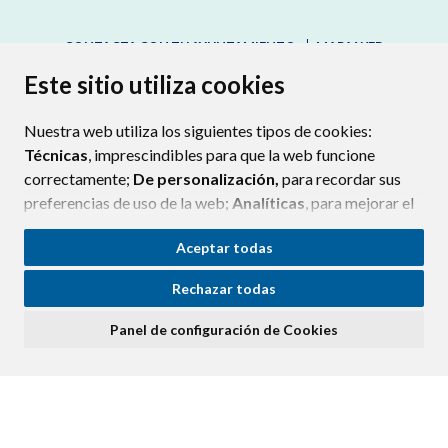
CONTACTA CON TU AYUNTAMIENTO
MAPA WEB
AVISO LEGAL
PROTECCIÓN DE DATOS
ACCESIBILIDAD
Este sitio utiliza cookies
POLÍTICA DE COOKIES
Nuestra web utiliza los siguientes tipos de cookies:
ENLAC
Técnicas
, imprescindibles para que la web funcione
correctamente;
De personalización,
para recordar sus
preferencias de uso de la web;
Analíticas
, para mejorar el
funcionamiento de la web y sus servicios.
Aceptar todas
Si acepta pulsando el botón
“Aceptar todas”
Rechazar todas
consideramos que acepta su uso. Si pulsa el botón
“Rechazar todas”
o continúa navegando sin realizar
Panel de configuración de Cookies
ninguna acción, se guardarán las cookies técnicas
imprescindibles. Para personalizar sus preferencias
acceda al
“Panel de configuración de cookies”.
Puede consultar más información, cómo configurarlas y