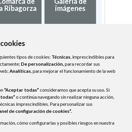
Comarca de
Galería de
a Ribagorza
imágenes
a cookies
guientes tipos de cookies:
Técnicas
, imprescindibles para
ectamente;
De personalización,
para recordar sus
 web;
Analíticas
, para mejorar el funcionamiento de la web
ón
“Aceptar todas”
consideramos que acepta su uso. Si
 todas”
o continúa navegando sin realizar ninguna acción,
técnicas imprescindibles. Para personalizar sus
anel de configuración de cookies”.
mación, cómo configurarlas y posibles riesgos en nuestra