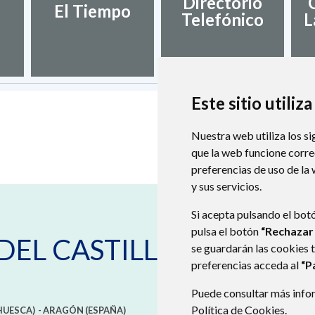
Directorio
El Tiempo
Telefónico
L
Este sitio utiliz
Nuestra web utiliza los si
que la web funcione corr
preferencias de uso de la
y sus servicios.
Si acepta pulsando el bot
pulsa el botón
“Rechazar
DEL CASTILLO
se guardarán las cookies 
preferencias acceda al
“P
Puede consultar más infor
Política de Cookies
.
HUESCA)
- ARAGÓN
(ESPAÑA)