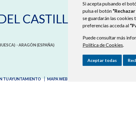
Si acepta pulsando el bot
pulsa el botón
“Rechazar
DEL CASTILLO
se guardarán las cookies 
preferencias acceda al
“P
Puede consultar más infor
Política de Cookies
.
HUESCA)
- ARAGÓN
(ESPAÑA)
Aceptar todas
Rec
N TU AYUNTAMIENTO
MAPA WEB
AVISO LEGAL
PROTECCIÓN D