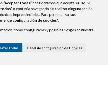
ón
“Aceptar todas”
consideramos que acepta su uso. Si
 todas”
o continúa navegando sin realizar ninguna acción,
técnicas imprescindibles. Para personalizar sus
anel de configuración de cookies”.
mación, cómo configurarlas y posibles riesgos en nuestra
hazar todas
Panel de configuración de Cookies
E DATOS
ACCESIBILIDAD
POLÍTICA DE COOKIES
ENLACE EXTERNO A