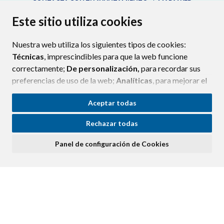
CONTACTA CON TU AYUNTAMIENTO
MAPA WEB
AVISO LEGAL
PROTECCIÓN DE DATOS
ACCESIBILIDAD
Este sitio utiliza cookies
POLÍTICA DE COOKIES
Nuestra web utiliza los siguientes tipos de cookies:
ENLAC
Técnicas
, imprescindibles para que la web funcione
correctamente;
De personalización,
para recordar sus
preferencias de uso de la web;
Analíticas
, para mejorar el
funcionamiento de la web y sus servicios.
Aceptar todas
Si acepta pulsando el botón
“Aceptar todas”
Rechazar todas
consideramos que acepta su uso. Si pulsa el botón
“Rechazar todas”
o continúa navegando sin realizar
Panel de configuración de Cookies
ninguna acción, se guardarán las cookies técnicas
imprescindibles. Para personalizar sus preferencias
acceda al
“Panel de configuración de cookies”.
Puede consultar más información, cómo configurarlas y
posibles riesgos en nuestra
Política de Cookies
.