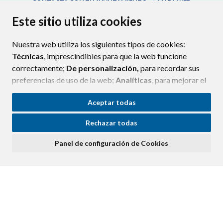
CONTACTA CON TU AYUNTAMIENTO
MAPA WEB
AVISO LEGAL
PROTECCIÓN DE DATOS
ACCESIBILIDAD
Este sitio utiliza cookies
POLÍTICA DE COOKIES
Nuestra web utiliza los siguientes tipos de cookies:
ENLAC
Técnicas
, imprescindibles para que la web funcione
correctamente;
De personalización,
para recordar sus
preferencias de uso de la web;
Analíticas
, para mejorar el
funcionamiento de la web y sus servicios.
Aceptar todas
Si acepta pulsando el botón
“Aceptar todas”
Rechazar todas
consideramos que acepta su uso. Si pulsa el botón
“Rechazar todas”
o continúa navegando sin realizar
Panel de configuración de Cookies
ninguna acción, se guardarán las cookies técnicas
imprescindibles. Para personalizar sus preferencias
acceda al
“Panel de configuración de cookies”.
Puede consultar más información, cómo configurarlas y
posibles riesgos en nuestra
Política de Cookies
.