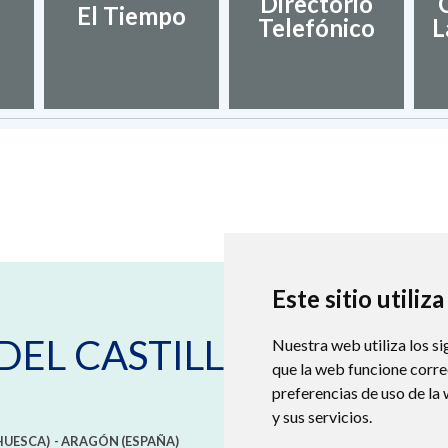
Directorio
El Tiempo
Telefónico
L
Este sitio utiliz
DEL CASTILLO
Nuestra web utiliza los si
que la web funcione corr
preferencias de uso de la
y sus servicios.
HUESCA)
- ARAGÓN
(ESPAÑA)