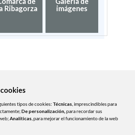
Comarca de
Galería de
a Ribagorza
imágenes
a cookies
guientes tipos de cookies:
Técnicas
, imprescindibles para
ectamente;
De personalización,
para recordar sus
 web;
Analíticas
, para mejorar el funcionamiento de la web