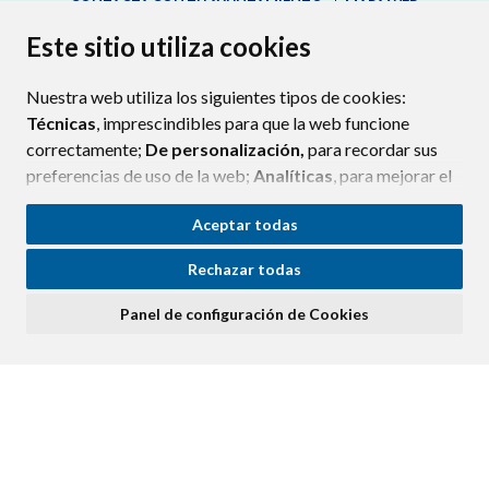
CONTACTA CON TU AYUNTAMIENTO
MAPA WEB
AVISO LEGAL
PROTECCIÓN DE DATOS
ACCESIBILIDAD
Este sitio utiliza cookies
POLÍTICA DE COOKIES
Nuestra web utiliza los siguientes tipos de cookies:
ENLAC
Técnicas
, imprescindibles para que la web funcione
correctamente;
De personalización,
para recordar sus
preferencias de uso de la web;
Analíticas
, para mejorar el
funcionamiento de la web y sus servicios.
Aceptar todas
Si acepta pulsando el botón
“Aceptar todas”
Rechazar todas
consideramos que acepta su uso. Si pulsa el botón
“Rechazar todas”
o continúa navegando sin realizar
Panel de configuración de Cookies
ninguna acción, se guardarán las cookies técnicas
imprescindibles. Para personalizar sus preferencias
acceda al
“Panel de configuración de cookies”.
Puede consultar más información, cómo configurarlas y
posibles riesgos en nuestra
Política de Cookies
.