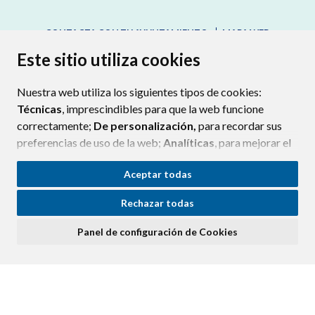
CONTACTA CON TU AYUNTAMIENTO
MAPA WEB
AVISO LEGAL
PROTECCIÓN DE DATOS
ACCESIBILIDAD
Este sitio utiliza cookies
POLÍTICA DE COOKIES
Nuestra web utiliza los siguientes tipos de cookies:
ENLAC
Técnicas
, imprescindibles para que la web funcione
correctamente;
De personalización,
para recordar sus
preferencias de uso de la web;
Analíticas
, para mejorar el
funcionamiento de la web y sus servicios.
Aceptar todas
Si acepta pulsando el botón
“Aceptar todas”
Rechazar todas
consideramos que acepta su uso. Si pulsa el botón
“Rechazar todas”
o continúa navegando sin realizar
Panel de configuración de Cookies
ninguna acción, se guardarán las cookies técnicas
imprescindibles. Para personalizar sus preferencias
acceda al
“Panel de configuración de cookies”.
Puede consultar más información, cómo configurarlas y