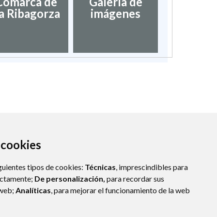
Comarca de
Galería de
a Ribagorza
imágenes
a cookies
guientes tipos de cookies:
Técnicas
, imprescindibles para
ectamente;
De personalización,
para recordar sus
 web;
Analíticas
, para mejorar el funcionamiento de la web