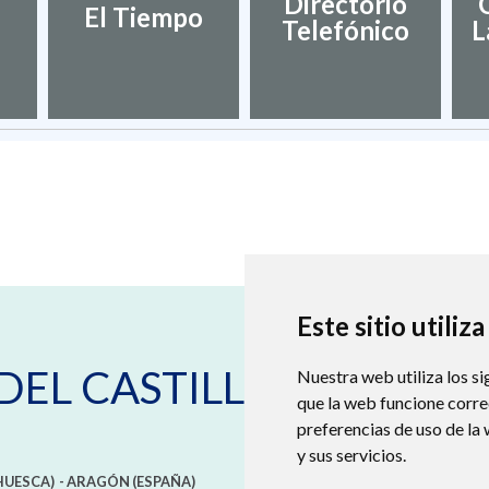
Directorio
El Tiempo
Telefónico
L
Este sitio utiliz
DEL CASTILLO
Nuestra web utiliza los si
que la web funcione corr
preferencias de uso de la
y sus servicios.
HUESCA)
- ARAGÓN
(ESPAÑA)