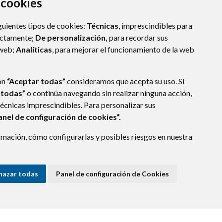
a cookies
guientes tipos de cookies:
Técnicas
, imprescindibles para
ectamente;
De personalización,
para recordar sus
 web;
Analíticas
, para mejorar el funcionamiento de la web
ón
“Aceptar todas”
consideramos que acepta su uso. Si
 todas”
o continúa navegando sin realizar ninguna acción,
técnicas imprescindibles. Para personalizar sus
anel de configuración de cookies”.
E DATOS
ACCESIBILIDAD
POLÍTICA DE COOKIES
mación, cómo configurarlas y posibles riesgos en nuestra
ENLACE EXTERNO A
hazar todas
Panel de configuración de Cookies