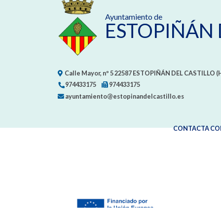
Ayuntamiento de
ESTOPIÑÁN 
Calle Mayor, nº 5
22587
ESTOPIÑÁN DEL CASTILLO (
974433175
974433175
ayuntamiento@estopinandelcastillo.es
CONTACTA CO