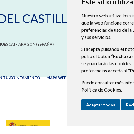
Este sitio utiliz
DEL CASTILLO
Nuestra web utiliza los si
que la web funcione corr
preferencias de uso de la
y sus servicios.
HUESCA)
- ARAGÓN
(ESPAÑA)
Si acepta pulsando el bot
pulsa el botón
“Rechazar
se guardarán las cookies 
preferencias acceda al
“P
N TU AYUNTAMIENTO
MAPA WEB
AVISO LEGAL
PROTECCIÓN D
Puede consultar más infor
Política de Cookies
.
Aceptar todas
Rec