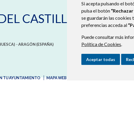
Si acepta pulsando el bot
pulsa el botón
“Rechazar
DEL CASTILLO
se guardarán las cookies 
preferencias acceda al
“P
Puede consultar más infor
Política de Cookies
.
HUESCA)
- ARAGÓN
(ESPAÑA)
Aceptar todas
Rec
N TU AYUNTAMIENTO
MAPA WEB
AVISO LEGAL
PROTECCIÓN D