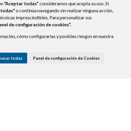
ón
“Aceptar todas”
consideramos que acepta su uso. Si
 todas”
o continúa navegando sin realizar ninguna acción,
técnicas imprescindibles. Para personalizar sus
anel de configuración de cookies”.
mación, cómo configurarlas y posibles riesgos en nuestra
hazar todas
Panel de configuración de Cookies
E DATOS
ACCESIBILIDAD
POLÍTICA DE COOKIES
ENLACE EXTERNO A