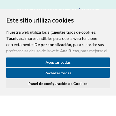
CONTACTA CON TU AYUNTAMIENTO
MAPA WEB
AVISO LEGAL
PROTECCIÓN DE DATOS
ACCESIBILIDAD
Este sitio utiliza cookies
POLÍTICA DE COOKIES
Nuestra web utiliza los siguientes tipos de cookies:
ENLAC
Técnicas
, imprescindibles para que la web funcione
correctamente;
De personalización,
para recordar sus
preferencias de uso de la web;
Analíticas
, para mejorar el
funcionamiento de la web y sus servicios.
Aceptar todas
Si acepta pulsando el botón
“Aceptar todas”
Rechazar todas
consideramos que acepta su uso. Si pulsa el botón
“Rechazar todas”
o continúa navegando sin realizar
Panel de configuración de Cookies
ninguna acción, se guardarán las cookies técnicas
imprescindibles. Para personalizar sus preferencias
acceda al
“Panel de configuración de cookies”.
Puede consultar más información, cómo configurarlas y
posibles riesgos en nuestra
Política de Cookies
.