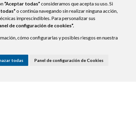
ón
“Aceptar todas”
consideramos que acepta su uso. Si
 todas”
o continúa navegando sin realizar ninguna acción,
técnicas imprescindibles. Para personalizar sus
anel de configuración de cookies”.
mación, cómo configurarlas y posibles riesgos en nuestra
hazar todas
Panel de configuración de Cookies
E DATOS
ACCESIBILIDAD
POLÍTICA DE COOKIES
ENLACE EXTERNO A