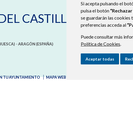
Si acepta pulsando el bot
pulsa el botón
“Rechazar
DEL CASTILLO
se guardarán las cookies 
preferencias acceda al
“P
Puede consultar más infor
Política de Cookies
.
HUESCA)
- ARAGÓN
(ESPAÑA)
Aceptar todas
Rec
N TU AYUNTAMIENTO
MAPA WEB
AVISO LEGAL
PROTECCIÓN D