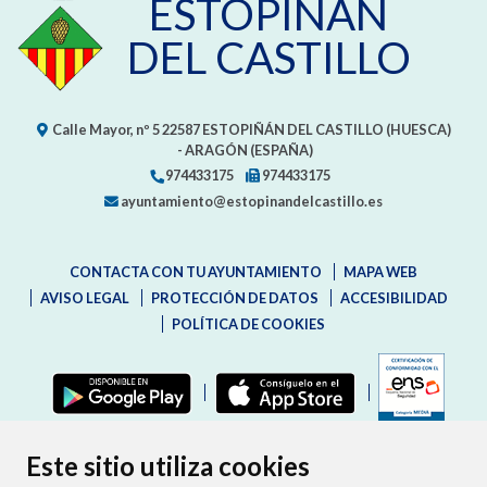
ESTOPIÑÁN
DEL CASTILLO
Calle Mayor, nº 5
22587
ESTOPIÑÁN DEL CASTILLO (HUESCA)
- ARAGÓN
(ESPAÑA)
974433175
974433175
ayuntamiento@estopinandelcastillo.es
CONTACTA CON TU AYUNTAMIENTO
MAPA WEB
AVISO LEGAL
PROTECCIÓN DE DATOS
ACCESIBILIDAD
POLÍTICA DE COOKIES
ENLAC
Este sitio utiliza cookies