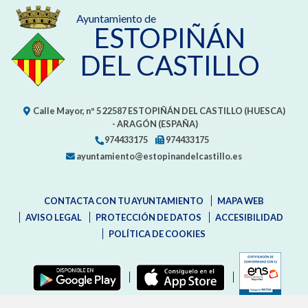
Ayuntamiento de
ESTOPIÑÁN
DEL CASTILLO
Calle Mayor, nº 5
22587
ESTOPIÑÁN DEL CASTILLO (HUESCA)
- ARAGÓN
(ESPAÑA)
974433175
974433175
ayuntamiento@estopinandelcastillo.es
CONTACTA CON TU AYUNTAMIENTO
MAPA WEB
AVISO LEGAL
PROTECCIÓN DE DATOS
ACCESIBILIDAD
POLÍTICA DE COOKIES
ENLAC