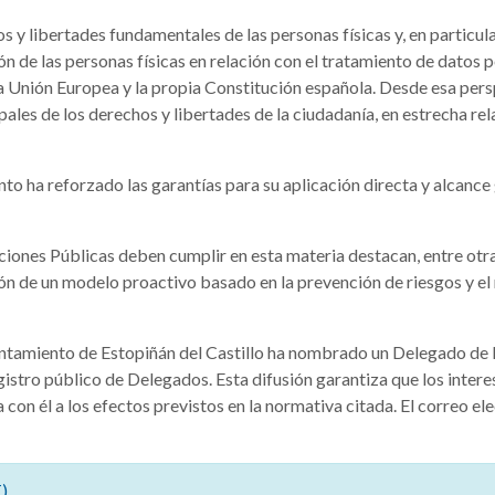
s y libertades fundamentales de las personas físicas y, en particula
ón de las personas físicas en relación con el tratamiento de dato
 Unión Europea y la propia Constitución española. Desde esa perspe
les de los derechos y libertades de la ciudadanía, en estrecha re
o ha reforzado las garantías para su aplicación directa y alcance
ciones Públicas deben cumplir en esta materia destacan, entre otra
ción de un modelo proactivo basado en la prevención de riesgos y
untamiento de Estopiñán del Castillo ha nombrado un Delegado de 
egistro público de Delegados. Esta difusión garantiza que los inte
 con él a los efectos previstos en la normativa citada. El correo 
)