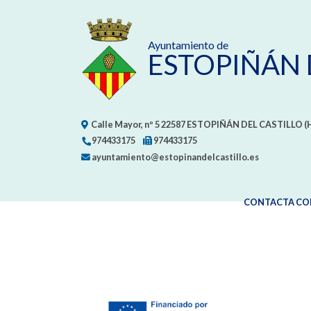
Ayuntamiento de
ESTOPIÑÁN 
Calle Mayor, nº 5
22587
ESTOPIÑÁN DEL CASTILLO (
974433175
974433175
ayuntamiento@estopinandelcastillo.es
CONTACTA CO