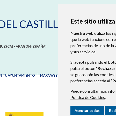
Este sitio utiliz
DEL CASTILLO
Nuestra web utiliza los si
que la web funcione corr
preferencias de uso de la
HUESCA)
- ARAGÓN
(ESPAÑA)
y sus servicios.
Si acepta pulsando el bot
pulsa el botón
“Rechazar
se guardarán las cookies 
N TU AYUNTAMIENTO
MAPA WEB
AVISO LEGAL
PROTECCIÓN D
preferencias acceda al
“P
Puede consultar más infor
Política de Cookies
.
Aceptar todas
Rec