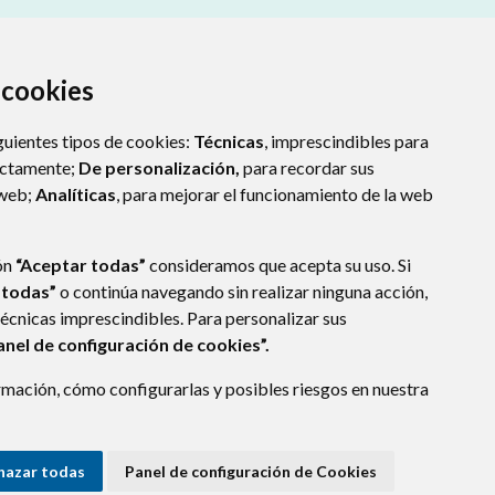
a cookies
guientes tipos de cookies:
Técnicas
, imprescindibles para
ectamente;
De personalización,
para recordar sus
 web;
Analíticas
, para mejorar el funcionamiento de la web
ón
“Aceptar todas”
consideramos que acepta su uso. Si
 todas”
o continúa navegando sin realizar ninguna acción,
técnicas imprescindibles. Para personalizar sus
E DATOS
ACCESIBILIDAD
POLÍTICA DE COOKIES
anel de configuración de cookies”.
ENLACE EXTERNO A
mación, cómo configurarlas y posibles riesgos en nuestra
hazar todas
Panel de configuración de Cookies