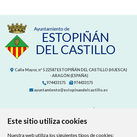
Ayuntamiento de
ESTOPIÑÁN
DEL CASTILLO
Calle Mayor, nº 5
22587
ESTOPIÑÁN DEL CASTILLO (HUESCA)
- ARAGÓN
(ESPAÑA)
974433175
974433175
ayuntamiento@estopinandelcastillo.es
CONTACTA CON TU AYUNTAMIENTO
MAPA WEB
AVISO LEGAL
PROTECCIÓN DE DATOS
ACCESIBILIDAD
Este sitio utiliza cookies
POLÍTICA DE COOKIES
Nuestra web utiliza los siguientes tipos de cookies:
ENLAC