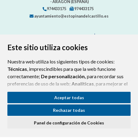
- ARAGÓN
(ESPAÑA)
974433175
974433175
ayuntamiento@estopinandelcastillo.es
CONTACTA CON TU AYUNTAMIENTO
MAPA WEB
AVISO LEGAL
PROTECCIÓN DE DATOS
ACCESIBILIDAD
Este sitio utiliza cookies
POLÍTICA DE COOKIES
Nuestra web utiliza los siguientes tipos de cookies:
ENLAC
Técnicas
, imprescindibles para que la web funcione
correctamente;
De personalización,
para recordar sus
preferencias de uso de la web;
Analíticas
, para mejorar el
funcionamiento de la web y sus servicios.
Aceptar todas
Si acepta pulsando el botón
“Aceptar todas”
Rechazar todas
consideramos que acepta su uso. Si pulsa el botón
“Rechazar todas”
o continúa navegando sin realizar
Panel de configuración de Cookies
ninguna acción, se guardarán las cookies técnicas
imprescindibles. Para personalizar sus preferencias