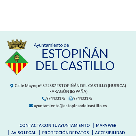
Ayuntamiento de
ESTOPIÑÁN
DEL CASTILLO
Calle Mayor, nº 5
22587
ESTOPIÑÁN DEL CASTILLO (HUESCA)
- ARAGÓN
(ESPAÑA)
974433175
974433175
ayuntamiento@estopinandelcastillo.es
CONTACTA CON TU AYUNTAMIENTO
MAPA WEB
AVISO LEGAL
PROTECCIÓN DE DATOS
ACCESIBILIDAD