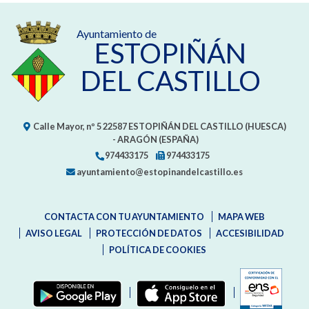
Ayuntamiento de
ESTOPIÑÁN
DEL CASTILLO
Calle Mayor, nº 5
22587
ESTOPIÑÁN DEL CASTILLO (HUESCA)
- ARAGÓN
(ESPAÑA)
974433175
974433175
ayuntamiento@estopinandelcastillo.es
CONTACTA CON TU AYUNTAMIENTO
MAPA WEB
AVISO LEGAL
PROTECCIÓN DE DATOS
ACCESIBILIDAD
POLÍTICA DE COOKIES
ENLAC