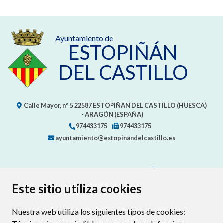
Ayuntamiento de
ESTOPIÑÁN
DEL CASTILLO
Calle Mayor, nº 5
22587
ESTOPIÑÁN DEL CASTILLO (HUESCA)
- ARAGÓN
(ESPAÑA)
974433175
974433175
ayuntamiento@estopinandelcastillo.es
CONTACTA CON TU AYUNTAMIENTO
MAPA WEB
AVISO LEGAL
PROTECCIÓN DE DATOS
ACCESIBILIDAD
Este sitio utiliza cookies
POLÍTICA DE COOKIES
Nuestra web utiliza los siguientes tipos de cookies:
ENLAC