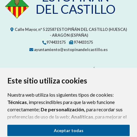
DEL CASTILLO
Calle Mayor, nº 5
22587
ESTOPIÑÁN DEL CASTILLO (HUESCA)
- ARAGÓN
(ESPAÑA)
974433175
974433175
ayuntamiento@estopinandelcastillo.es
CONTACTA CON TU AYUNTAMIENTO
MAPA WEB
AVISO LEGAL
PROTECCIÓN DE DATOS
ACCESIBILIDAD
Este sitio utiliza cookies
POLÍTICA DE COOKIES
Nuestra web utiliza los siguientes tipos de cookies:
ENLAC
Técnicas
, imprescindibles para que la web funcione
correctamente;
De personalización,
para recordar sus
preferencias de uso de la web;
Analíticas
, para mejorar el
funcionamiento de la web y sus servicios.
Aceptar todas
Si acepta pulsando el botón
“Aceptar todas”