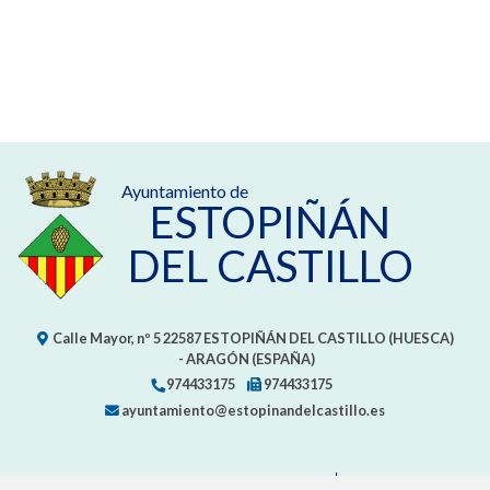
Ayuntamiento de
ESTOPIÑÁN
DEL CASTILLO
Calle Mayor, nº 5
22587
ESTOPIÑÁN DEL CASTILLO (HUESCA)
- ARAGÓN
(ESPAÑA)
974433175
974433175
ayuntamiento@estopinandelcastillo.es
CONTACTA CON TU AYUNTAMIENTO
MAPA WEB