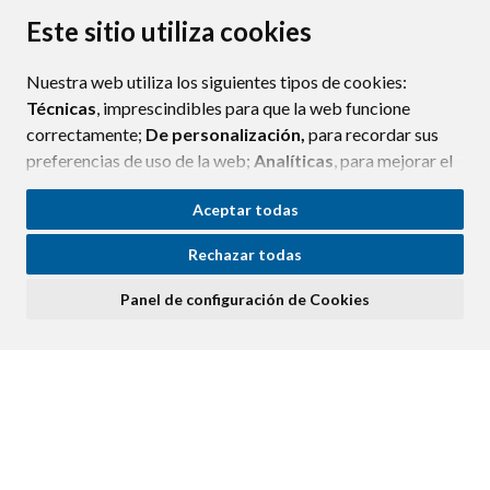
AVISO LEGAL
PROTECCIÓN DE DATOS
ACCESIBILIDAD
Este sitio utiliza cookies
POLÍTICA DE COOKIES
Nuestra web utiliza los siguientes tipos de cookies:
ENLAC
Técnicas
, imprescindibles para que la web funcione
correctamente;
De personalización,
para recordar sus
preferencias de uso de la web;
Analíticas
, para mejorar el
funcionamiento de la web y sus servicios.
Aceptar todas
Si acepta pulsando el botón
“Aceptar todas”
Rechazar todas
consideramos que acepta su uso. Si pulsa el botón
“Rechazar todas”
o continúa navegando sin realizar
Panel de configuración de Cookies
ninguna acción, se guardarán las cookies técnicas
imprescindibles. Para personalizar sus preferencias
acceda al
“Panel de configuración de cookies”.
Puede consultar más información, cómo configurarlas y
posibles riesgos en nuestra
Política de Cookies
.