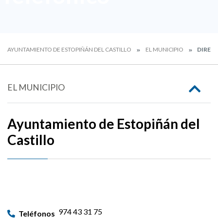
AYUNTAMIENTO DE ESTOPIÑÁN DEL CASTILLO
EL MUNICIPIO
DIREC
EL MUNICIPIO
Ayuntamiento de Estopiñán del
Castillo
974 43 31 75
Teléfonos