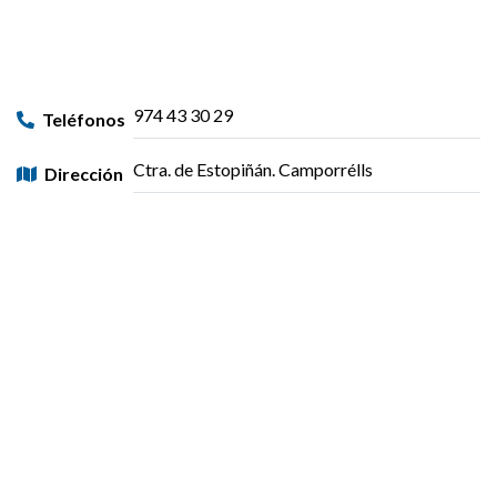
974 43 30 29
Teléfonos
Ctra. de Estopiñán. Camporrélls
Dirección