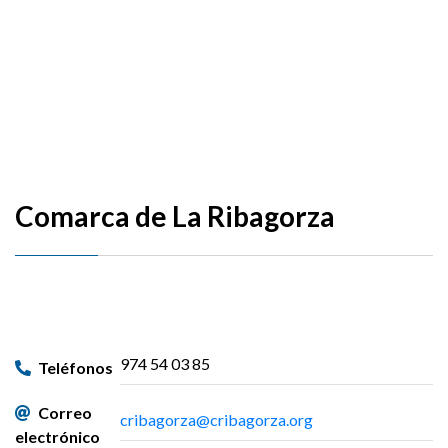
Comarca de La Ribagorza
974 54 03 85
Teléfonos
Correo
cribagorza@cribagorza.org
electrónico