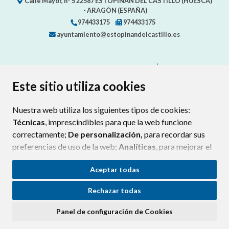
Calle Mayor, nº 5
22587
ESTOPIÑÁN DEL CASTILLO (HUESCA)
- ARAGÓN
(ESPAÑA)
974433175
974433175
ayuntamiento@estopinandelcastillo.es
CONTACTA CON TU AYUNTAMIENTO
MAPA WEB
AVISO LEGAL
PROTECCIÓN DE DATOS
ACCESIBILIDAD
Este sitio utiliza cookies
POLÍTICA DE COOKIES
Nuestra web utiliza los siguientes tipos de cookies:
ENLAC
Técnicas
, imprescindibles para que la web funcione
correctamente;
De personalización,
para recordar sus
preferencias de uso de la web;
Analíticas
, para mejorar el
funcionamiento de la web y sus servicios.
Aceptar todas
Si acepta pulsando el botón
“Aceptar todas”
Rechazar todas
consideramos que acepta su uso. Si pulsa el botón
“Rechazar todas”
o continúa navegando sin realizar
Panel de configuración de Cookies
ninguna acción, se guardarán las cookies técnicas
imprescindibles. Para personalizar sus preferencias