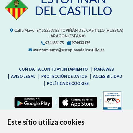
DEL CASTILLO
Calle Mayor, nº 5
22587
ESTOPIÑÁN DEL CASTILLO (HUESCA)
- ARAGÓN
(ESPAÑA)
974433175
974433175
ayuntamiento@estopinandelcastillo.es
CONTACTA CON TU AYUNTAMIENTO
MAPA WEB
AVISO LEGAL
PROTECCIÓN DE DATOS
ACCESIBILIDAD
POLÍTICA DE COOKIES
ENLAC
Este sitio utiliza cookies