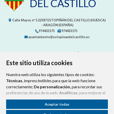
DEL CASTILLO
Calle Mayor, nº 5
22587
ESTOPIÑÁN DEL CASTILLO (HUESCA)
- ARAGÓN
(ESPAÑA)
974433175
974433175
ayuntamiento@estopinandelcastillo.es
CONTACTA CON TU AYUNTAMIENTO
MAPA WEB
AVISO LEGAL
PROTECCIÓN DE DATOS
ACCESIBILIDAD
Este sitio utiliza cookies
POLÍTICA DE COOKIES
Nuestra web utiliza los siguientes tipos de cookies:
ENLAC
Técnicas
, imprescindibles para que la web funcione
correctamente;
De personalización,
para recordar sus
preferencias de uso de la web;
Analíticas
, para mejorar el
funcionamiento de la web y sus servicios.
Aceptar todas
Si acepta pulsando el botón
“Aceptar todas”