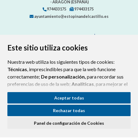
- ARAGÓN
(ESPAÑA)
974433175
974433175
ayuntamiento@estopinandelcastillo.es
CONTACTA CON TU AYUNTAMIENTO
MAPA WEB
AVISO LEGAL
PROTECCIÓN DE DATOS
ACCESIBILIDAD
Este sitio utiliza cookies
POLÍTICA DE COOKIES
Nuestra web utiliza los siguientes tipos de cookies:
ENLAC
Técnicas
, imprescindibles para que la web funcione
correctamente;
De personalización,
para recordar sus
preferencias de uso de la web;
Analíticas
, para mejorar el
funcionamiento de la web y sus servicios.
Aceptar todas
Si acepta pulsando el botón
“Aceptar todas”
Rechazar todas
consideramos que acepta su uso. Si pulsa el botón
“Rechazar todas”
o continúa navegando sin realizar
Panel de configuración de Cookies
ninguna acción, se guardarán las cookies técnicas
imprescindibles. Para personalizar sus preferencias