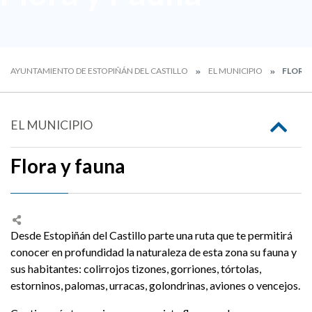
AYUNTAMIENTO DE ESTOPIÑÁN DEL CASTILLO
EL MUNICIPIO
FLORA 
EL MUNICIPIO
Flora y fauna
Desde Estopiñán del Castillo parte una ruta que te permitirá
conocer en profundidad la naturaleza de esta zona su fauna y
sus habitantes: colirrojos tizones, gorriones, tórtolas,
estorninos, palomas, urracas, golondrinas, aviones o vencejos.