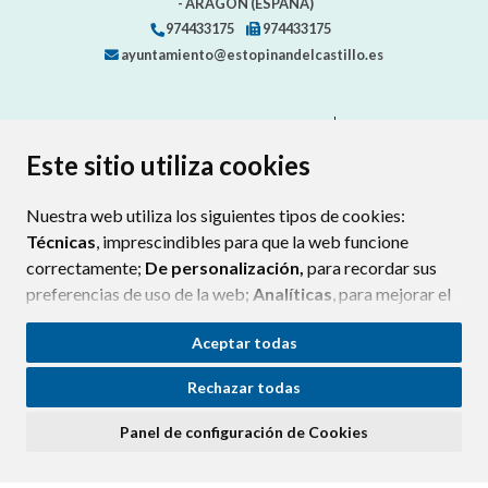
- ARAGÓN
(ESPAÑA)
974433175
974433175
ayuntamiento@estopinandelcastillo.es
CONTACTA CON TU AYUNTAMIENTO
MAPA WEB
AVISO LEGAL
PROTECCIÓN DE DATOS
ACCESIBILIDAD
Este sitio utiliza cookies
POLÍTICA DE COOKIES
Nuestra web utiliza los siguientes tipos de cookies:
ENLAC
Técnicas
, imprescindibles para que la web funcione
correctamente;
De personalización,
para recordar sus
preferencias de uso de la web;
Analíticas
, para mejorar el
funcionamiento de la web y sus servicios.
Aceptar todas
Si acepta pulsando el botón
“Aceptar todas”
Rechazar todas
consideramos que acepta su uso. Si pulsa el botón
“Rechazar todas”
o continúa navegando sin realizar
Panel de configuración de Cookies
ninguna acción, se guardarán las cookies técnicas
imprescindibles. Para personalizar sus preferencias