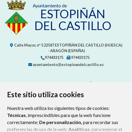
Ayuntamiento de
ESTOPIÑÁN
DEL CASTILLO
Calle Mayor, nº 5
22587
ESTOPIÑÁN DEL CASTILLO (HUESCA)
- ARAGÓN
(ESPAÑA)
974433175
974433175
ayuntamiento@estopinandelcastillo.es
CONTACTA CON TU AYUNTAMIENTO
MAPA WEB
AVISO LEGAL
PROTECCIÓN DE DATOS
ACCESIBILIDAD
Este sitio utiliza cookies
POLÍTICA DE COOKIES
Nuestra web utiliza los siguientes tipos de cookies:
ENLAC
Técnicas
, imprescindibles para que la web funcione
correctamente;
De personalización,
para recordar sus
preferencias de uso de la web;
Analíticas
, para mejorar el