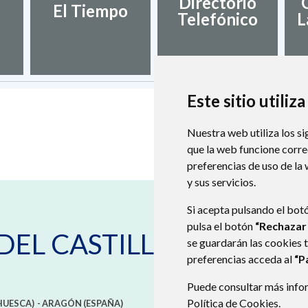
Directorio
El Tiempo
Telefónico
L
Este sitio utiliz
Nuestra web utiliza los si
que la web funcione corr
preferencias de uso de la
y sus servicios.
Si acepta pulsando el bot
pulsa el botón
“Rechazar
DEL CASTILLO
se guardarán las cookies 
preferencias acceda al
“P
Puede consultar más infor
Política de Cookies
.
HUESCA)
- ARAGÓN
(ESPAÑA)