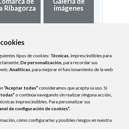
Comarca de
Galería de
a Ribagorza
imágenes
a cookies
guientes tipos de cookies:
Técnicas
, imprescindibles para
ectamente;
De personalización,
para recordar sus
 web;
Analíticas
, para mejorar el funcionamiento de la web
ón
“Aceptar todas”
consideramos que acepta su uso. Si
 todas”
o continúa navegando sin realizar ninguna acción,
técnicas imprescindibles. Para personalizar sus
anel de configuración de cookies”.
mación, cómo configurarlas y posibles riesgos en nuestra