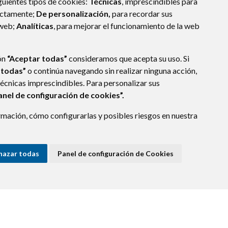
guientes tipos de cookies:
Técnicas
, imprescindibles para
ectamente;
De personalización,
para recordar sus
 web;
Analíticas
, para mejorar el funcionamiento de la web
ón
“Aceptar todas”
consideramos que acepta su uso. Si
 todas”
o continúa navegando sin realizar ninguna acción,
técnicas imprescindibles. Para personalizar sus
anel de configuración de cookies”.
mación, cómo configurarlas y posibles riesgos en nuestra
hazar todas
Panel de configuración de Cookies
E DATOS
ACCESIBILIDAD
POLÍTICA DE COOKIES
ENLACE EXTERNO A