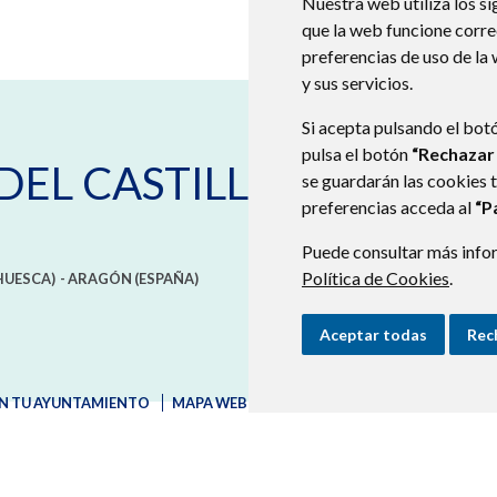
Nuestra web utiliza los si
que la web funcione corr
preferencias de uso de la
y sus servicios.
Si acepta pulsando el bot
pulsa el botón
“Rechazar
DEL CASTILLO
se guardarán las cookies 
preferencias acceda al
“P
Puede consultar más infor
Política de Cookies
.
HUESCA)
- ARAGÓN
(ESPAÑA)
Aceptar todas
Rec
N TU AYUNTAMIENTO
MAPA WEB
AVISO LEGAL
PROTECCIÓN D