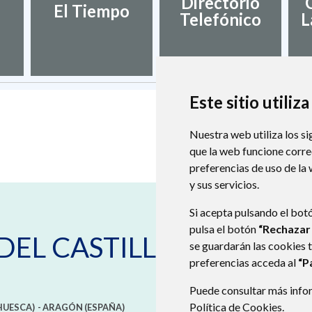
Directorio
El Tiempo
Telefónico
L
Este sitio utiliz
Nuestra web utiliza los si
que la web funcione corr
preferencias de uso de la
y sus servicios.
Si acepta pulsando el bot
pulsa el botón
“Rechazar
DEL CASTILLO
se guardarán las cookies 
preferencias acceda al
“P
Puede consultar más infor
Política de Cookies
.
HUESCA)
- ARAGÓN
(ESPAÑA)