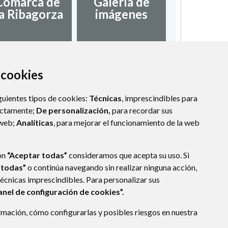
Comarca de
Galería de
a Ribagorza
imágenes
a cookies
guientes tipos de cookies:
Técnicas
, imprescindibles para
ectamente;
De personalización,
para recordar sus
 web;
Analíticas
, para mejorar el funcionamiento de la web
ón
“Aceptar todas”
consideramos que acepta su uso. Si
 todas”
o continúa navegando sin realizar ninguna acción,
técnicas imprescindibles. Para personalizar sus
anel de configuración de cookies”.
mación, cómo configurarlas y posibles riesgos en nuestra