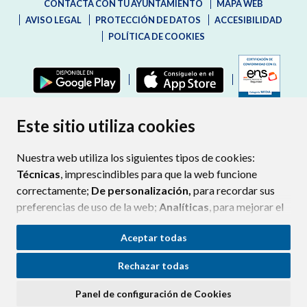
CONTACTA CON TU AYUNTAMIENTO
MAPA WEB
AVISO LEGAL
PROTECCIÓN DE DATOS
ACCESIBILIDAD
POLÍTICA DE COOKIES
ENLAC
Este sitio utiliza cookies
Nuestra web utiliza los siguientes tipos de cookies:
Técnicas
, imprescindibles para que la web funcione
correctamente;
De personalización,
para recordar sus
preferencias de uso de la web;
Analíticas
, para mejorar el
funcionamiento de la web y sus servicios.
Aceptar todas
Si acepta pulsando el botón
“Aceptar todas”
Rechazar todas
consideramos que acepta su uso. Si pulsa el botón
“Rechazar todas”
o continúa navegando sin realizar
Panel de configuración de Cookies
ninguna acción, se guardarán las cookies técnicas