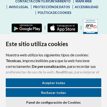
CONTACTA CON TU AYUNTAMIENTO
MAPA WEB
AVISO LEGAL
PROTECCIÓN DE DATOS
ACCESIBILIDAD
POLÍTICA DE COOKIES
ENLAC
Este sitio utiliza cookies
Nuestra web utiliza los siguientes tipos de cookies:
Técnicas
, imprescindibles para que la web funcione
correctamente;
De personalización,
para recordar sus
preferencias de uso de la web;
Analíticas
, para mejorar el
funcionamiento de la web y sus servicios.
Aceptar todas
Si acepta pulsando el botón
“Aceptar todas”
Rechazar todas
consideramos que acepta su uso. Si pulsa el botón
“Rechazar todas”
o continúa navegando sin realizar
Panel de configuración de Cookies
ninguna acción, se guardarán las cookies técnicas