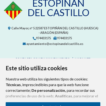
ESTOPIÑÁN
DEL CASTILLO
Calle Mayor, nº 5
22587
ESTOPIÑÁN DEL CASTILLO (HUESCA)
- ARAGÓN
(ESPAÑA)
974433175
974433175
ayuntamiento@estopinandelcastillo.es
CONTACTA CON TU AYUNTAMIENTO
MAPA WEB
AVISO LEGAL
PROTECCIÓN DE DATOS
ACCESIBILIDAD
Este sitio utiliza cookies
POLÍTICA DE COOKIES
Nuestra web utiliza los siguientes tipos de cookies:
ENLAC
Técnicas
, imprescindibles para que la web funcione
correctamente;
De personalización,
para recordar sus
preferencias de uso de la web;
Analíticas
, para mejorar el
funcionamiento de la web y sus servicios.