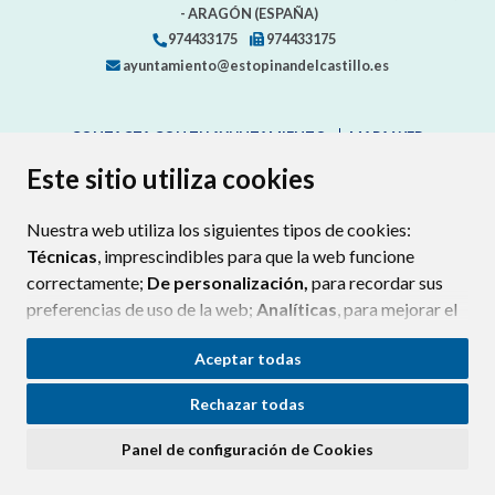
- ARAGÓN
(ESPAÑA)
974433175
974433175
ayuntamiento@estopinandelcastillo.es
CONTACTA CON TU AYUNTAMIENTO
MAPA WEB
AVISO LEGAL
PROTECCIÓN DE DATOS
ACCESIBILIDAD
Este sitio utiliza cookies
POLÍTICA DE COOKIES
Nuestra web utiliza los siguientes tipos de cookies:
ENLAC
Técnicas
, imprescindibles para que la web funcione
correctamente;
De personalización,
para recordar sus
preferencias de uso de la web;
Analíticas
, para mejorar el
funcionamiento de la web y sus servicios.
Aceptar todas
Si acepta pulsando el botón
“Aceptar todas”
Rechazar todas
consideramos que acepta su uso. Si pulsa el botón
“Rechazar todas”
o continúa navegando sin realizar
Panel de configuración de Cookies
ninguna acción, se guardarán las cookies técnicas
imprescindibles. Para personalizar sus preferencias