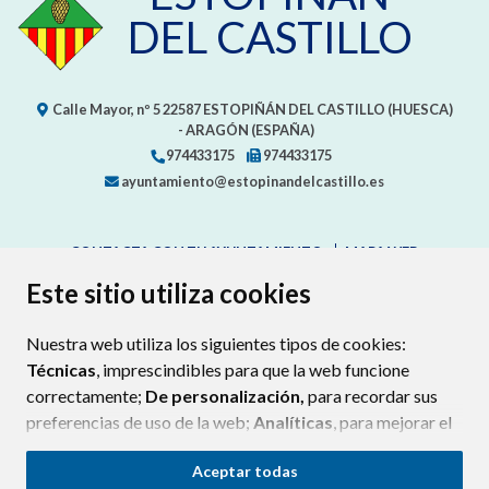
DEL CASTILLO
Calle Mayor, nº 5
22587
ESTOPIÑÁN DEL CASTILLO (HUESCA)
- ARAGÓN
(ESPAÑA)
974433175
974433175
ayuntamiento@estopinandelcastillo.es
CONTACTA CON TU AYUNTAMIENTO
MAPA WEB
AVISO LEGAL
PROTECCIÓN DE DATOS
ACCESIBILIDAD
Este sitio utiliza cookies
POLÍTICA DE COOKIES
Nuestra web utiliza los siguientes tipos de cookies:
ENLAC
Técnicas
, imprescindibles para que la web funcione
correctamente;
De personalización,
para recordar sus
preferencias de uso de la web;
Analíticas
, para mejorar el
funcionamiento de la web y sus servicios.
Aceptar todas