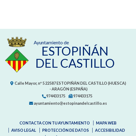
Ayuntamiento de
ESTOPIÑÁN
DEL CASTILLO
Calle Mayor, nº 5
22587
ESTOPIÑÁN DEL CASTILLO (HUESCA)
- ARAGÓN
(ESPAÑA)
974433175
974433175
ayuntamiento@estopinandelcastillo.es
CONTACTA CON TU AYUNTAMIENTO
MAPA WEB
AVISO LEGAL
PROTECCIÓN DE DATOS
ACCESIBILIDAD