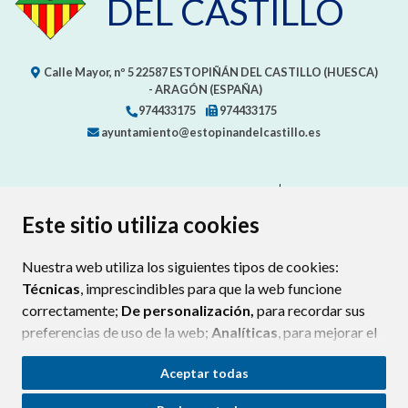
DEL CASTILLO
Calle Mayor, nº 5
22587
ESTOPIÑÁN DEL CASTILLO (HUESCA)
- ARAGÓN
(ESPAÑA)
974433175
974433175
ayuntamiento@estopinandelcastillo.es
CONTACTA CON TU AYUNTAMIENTO
MAPA WEB
AVISO LEGAL
PROTECCIÓN DE DATOS
ACCESIBILIDAD
Este sitio utiliza cookies
POLÍTICA DE COOKIES
Nuestra web utiliza los siguientes tipos de cookies:
ENLAC
Técnicas
, imprescindibles para que la web funcione
correctamente;
De personalización,
para recordar sus
preferencias de uso de la web;
Analíticas
, para mejorar el
funcionamiento de la web y sus servicios.
Aceptar todas
Si acepta pulsando el botón
“Aceptar todas”