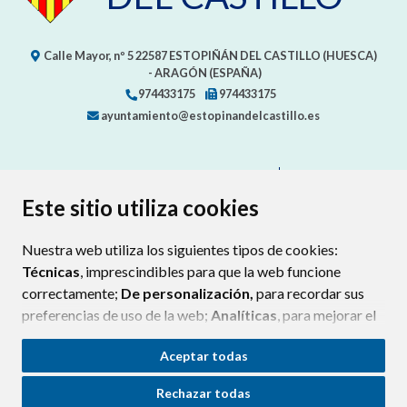
Calle Mayor, nº 5
22587
ESTOPIÑÁN DEL CASTILLO (HUESCA)
- ARAGÓN
(ESPAÑA)
974433175
974433175
ayuntamiento@estopinandelcastillo.es
CONTACTA CON TU AYUNTAMIENTO
MAPA WEB
AVISO LEGAL
PROTECCIÓN DE DATOS
ACCESIBILIDAD
Este sitio utiliza cookies
POLÍTICA DE COOKIES
Nuestra web utiliza los siguientes tipos de cookies:
ENLAC
Técnicas
, imprescindibles para que la web funcione
correctamente;
De personalización,
para recordar sus
preferencias de uso de la web;
Analíticas
, para mejorar el
funcionamiento de la web y sus servicios.
Aceptar todas
Si acepta pulsando el botón
“Aceptar todas”
Rechazar todas
consideramos que acepta su uso. Si pulsa el botón