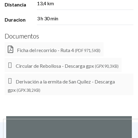
13,4 km
Distancia
3 h 30 min
Duracion
Documentos
Ficha del recorrido - Ruta 4
(PDF 971,5 KB)
Circular de Rebollosa - Descarga gpx
(GPX 90,3 KB)
Derivación a la ermita de San Quílez - Descarga
gpx
(GPX 38,2 KB)