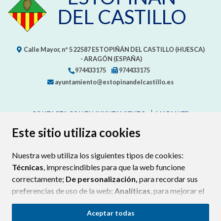
DEL CASTILLO
Calle Mayor, nº 5
22587
ESTOPIÑÁN DEL CASTILLO (HUESCA)
- ARAGÓN
(ESPAÑA)
974433175
974433175
ayuntamiento@estopinandelcastillo.es
CONTACTA CON TU AYUNTAMIENTO
MAPA WEB
AVISO LEGAL
PROTECCIÓN DE DATOS
ACCESIBILIDAD
Este sitio utiliza cookies
POLÍTICA DE COOKIES
Nuestra web utiliza los siguientes tipos de cookies:
ENLAC
Técnicas
, imprescindibles para que la web funcione
correctamente;
De personalización,
para recordar sus
preferencias de uso de la web;
Analíticas
, para mejorar el
funcionamiento de la web y sus servicios.
Aceptar todas